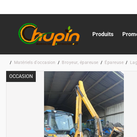
Produits
Promo
Matériels d'occasion
Broyeur, épareuse
Épareuse
La
OCCASION