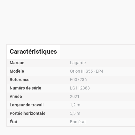
Caractéristiques
Marque
Lagarde
Modèle
Orion III S55 - EP4
Référence
E007236
Numéro de série
LG112388
Année
2021
Largeur de travail
1,2 m
Portée horizontale
5,5 m
État
Bon état