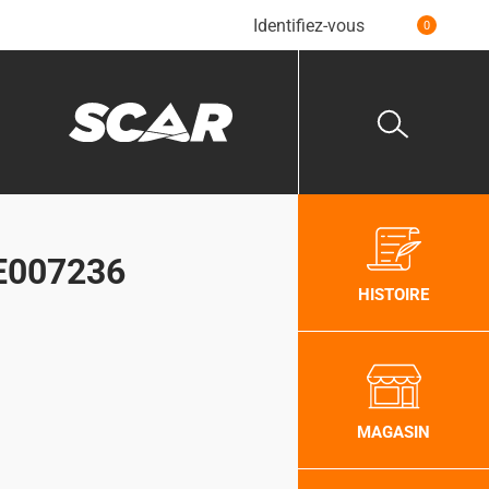
Identifiez-vous
0
#E007236
HISTOIRE
MAGASIN