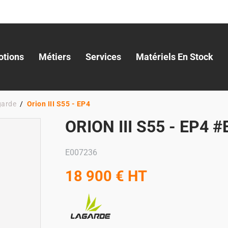
tions
Métiers
Services
Matériels En Stock
garde
Orion III S55 - EP4
ORION III S55 - EP4 
E007236
18 900
€
HT