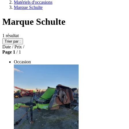
Matériels d'occasions
Marque Schulte
Marque Schulte
1
résultat
Trier par :
Date
/
Prix
/
Page
1
/ 1
Occasion