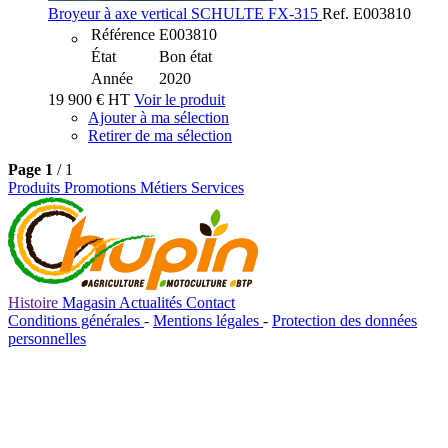
Broyeur à axe vertical
SCHULTE
FX-315
Ref.
E003810
Référence
E003810
État
Bon état
Année
2020
19 900
€
HT
Voir le produit
Ajouter à ma sélection
Retirer de ma sélection
Page
1
/ 1
Produits
Promotions
Métiers
Services
Histoire
Magasin
Actualités
Contact
Conditions générales
-
Mentions légales
-
Protection des données
personnelles