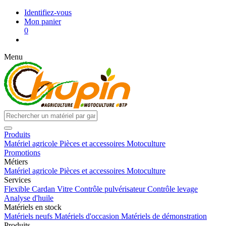
Identifiez-vous
Mon panier
0
Menu
Produits
Matériel agricole
Pièces et accessoires
Motoculture
Promotions
Métiers
Matériel agricole
Pièces et accessoires
Motoculture
Services
Flexible
Cardan
Vitre
Contrôle pulvérisateur
Contrôle levage
Analyse d'huile
Matériels en stock
Matériels neufs
Matériels d'occasion
Matériels de démonstration
Produits