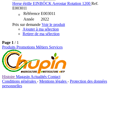
Herse étrille
EINBÖCK
Aerostar Rotation 1200
Ref.
E003011
Référence
E003011
Année
2022
Prix sur demande
Voir le produit
Ajouter à ma sélection
Retirer de ma sélection
Page
1
/ 1
Produits
Promotions
Métiers
Services
Histoire
Magasin
Actualités
Contact
Conditions générales
-
Mentions légales
-
Protection des données
personnelles