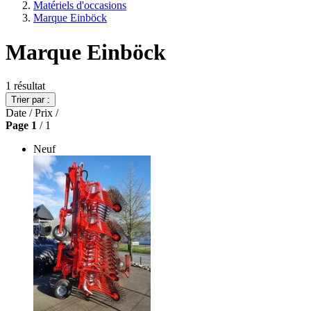
Matériels d'occasions
Marque Einböck
Marque Einböck
1
résultat
Trier par :
Date
/
Prix
/
Page
1
/ 1
Neuf