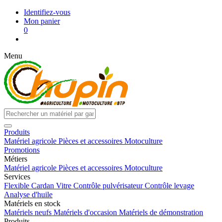
Identifiez-vous
Mon panier
0
Menu
Produits
Matériel agricole
Pièces et accessoires
Motoculture
Promotions
Métiers
Matériel agricole
Pièces et accessoires
Motoculture
Services
Flexible
Cardan
Vitre
Contrôle pulvérisateur
Contrôle levage
Analyse d'huile
Matériels en stock
Matériels neufs
Matériels d'occasion
Matériels de démonstration
Produits