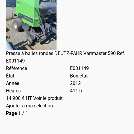
Presse à balles rondes
DEUTZ-FAHR
Varimaster 590
Ref.
E001149
Référence
E001149
État
Bon état
Année
2012
Heures
411 h
14 900
€
HT
Voir le produit
Ajouter à ma sélection
Page
1
/ 1