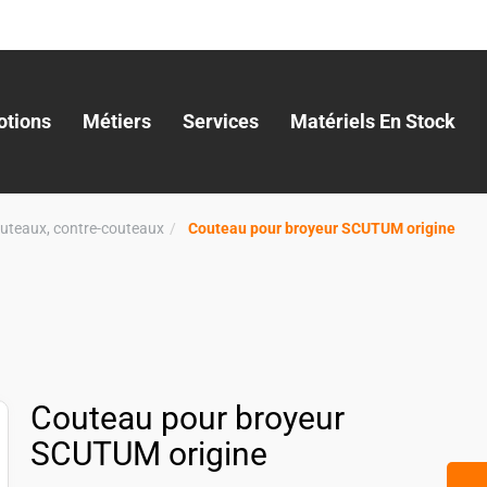
tions
Métiers
Services
Matériels En Stock
uteaux, contre-couteaux
Couteau pour broyeur SCUTUM origine
Couteau pour broyeur
SCUTUM origine