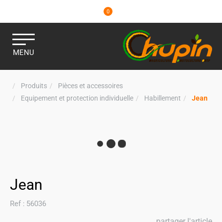
0
MENU
Produits
Pièces et accessoires
Equipement et protection individuelle
Habillement
Jean
Jean
Ref :
56036
partager l'article