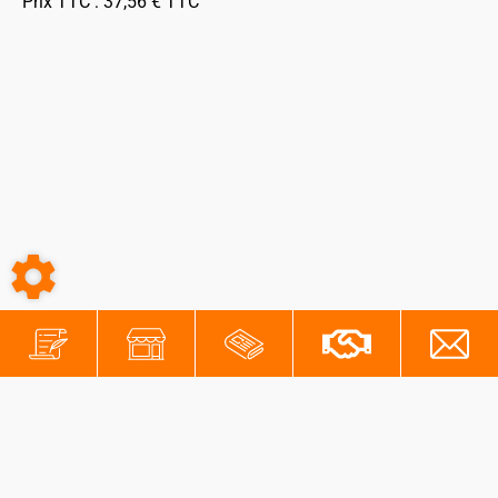
Prix TTC :
37,56
€
TTC