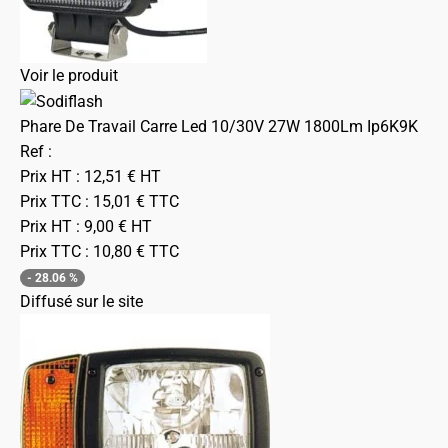
Voir le produit
Phare De Travail Carre Led 10/30V 27W 1800Lm Ip6K9K
Ref :
Prix HT :
12,51
€
HT
Prix TTC :
15,01
€
TTC
Prix HT :
9,00
€
HT
Prix TTC :
10,80
€
TTC
-
28.06
%
Diffusé sur le site