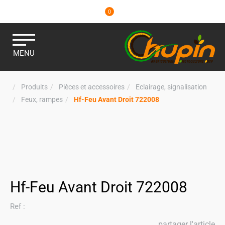
0
MENU
Produits
Pièces et accessoires
Eclairage, signalisation
Feux, rampes
Hf-Feu Avant Droit 722008
Hf-Feu Avant Droit 722008
Ref :
partager l'article