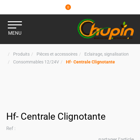
0
MENU
Produits
Pièces et accessoires
Eclairage, signalisation
Consommables 12/24V
Hf- Centrale Clignotante
Hf- Centrale Clignotante
Ref :
partager l'article