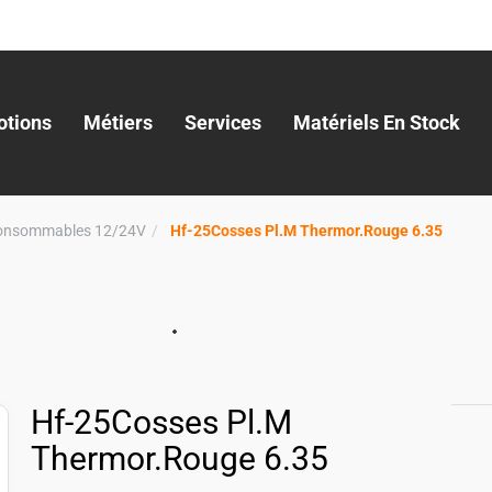
tions
Métiers
Services
Matériels En Stock
onsommables 12/24V
Hf-25Cosses Pl.M Thermor.Rouge 6.35
Hf-25Cosses Pl.M
Thermor.Rouge 6.35