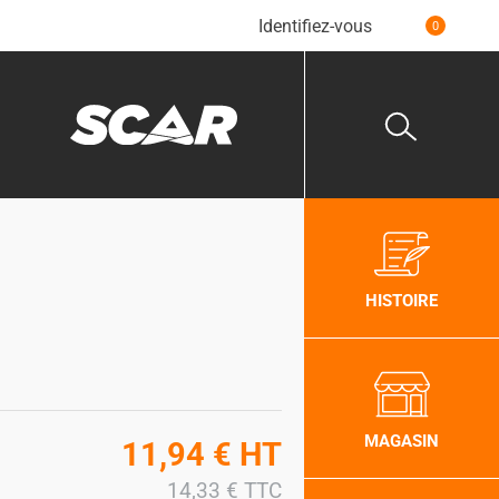
Identifiez-vous
0
HISTOIRE
MAGASIN
11,94
€
HT
14,33
€
TTC