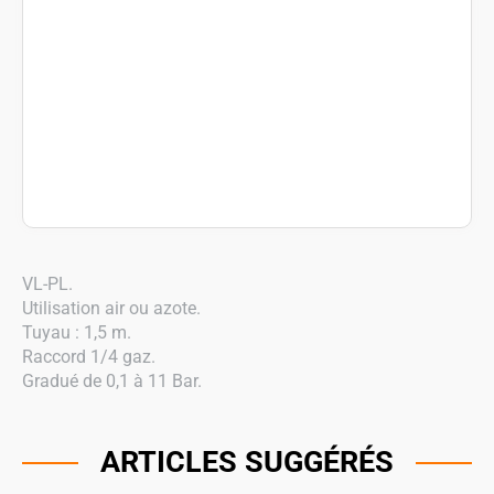
VL-PL.
Utilisation air ou azote.
Tuyau : 1,5 m.
Raccord 1/4 gaz.
Gradué de 0,1 à 11 Bar.
ARTICLES SUGGÉRÉS