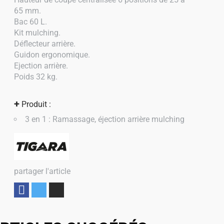
65 mm.
Bac 60 L.
Kit mulching.
Déflecteur arrière.
Guidon ergonomique.
Ejection arrière.
Poids 32 kg.
+
Produit :
3 en 1 : Ramassage, éjection arrière mulching
partager l'article
Partager