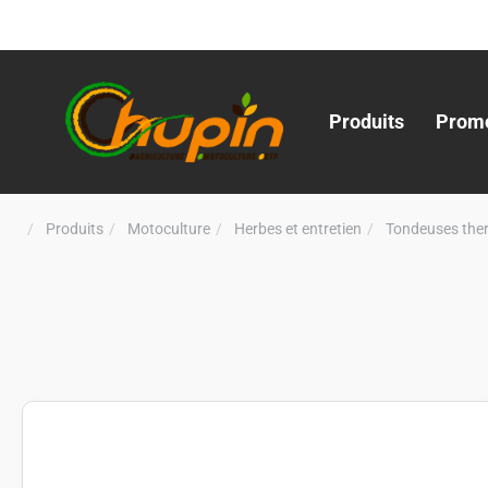
Produits
Promo
Produits
Motoculture
Herbes et entretien
Tondeuses the