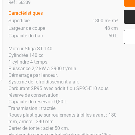
Ref :
66339
Caractéristiques
Superficie
1300 m²
m²
Largeur de coupe
48
cm
Capacité du bac
60
L
Moteur Stiga ST 140.
Cylindrée 140 cc.
1 cylindre 4 temps.
Puissance 2,2 kW à 2900 tr/min.
Démarrage par lanceur.
Système de refroidissement à air.
Carburant SP95 avec additif ou SP95-E10 sous
réserve de conservation.
Capacité du réservoir 0,80 L.
Transmission : tractée.
Roues plastique sur roulements à billes avant : 180
mm, arrière : 240 mm.
Carter de tonte : acier 50 cm.
Hauteur de coupe centralisée 6 positions de 25 à