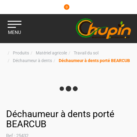
0
MENU
Produits
Matériel agricole
Travail du sol
Déchaumeur à dents
Déchaumeur à dents porté BEARCUB
Déchaumeur à dents porté
BEARCUB
Ref :
25432