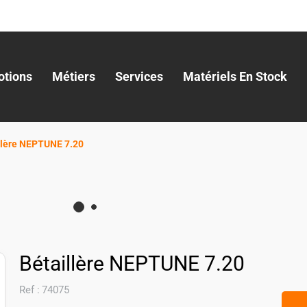
tions
Métiers
Services
Matériels En Stock
llère NEPTUNE 7.20
Bétaillère NEPTUNE 7.20
Ref :
74075