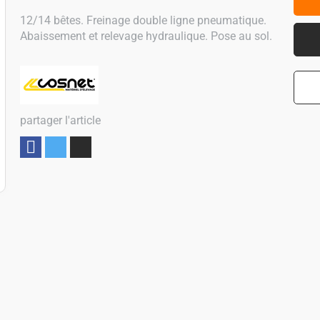
12/14 bêtes. Freinage double ligne pneumatique.
Abaissement et relevage hydraulique. Pose au sol.
partager l'article
Partager