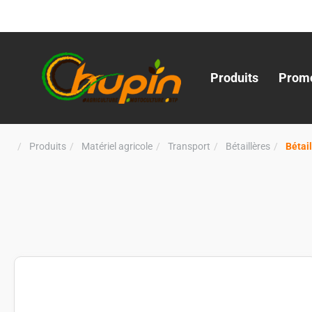
Produits
Promo
Produits
Matériel agricole
Transport
Bétaillères
Bétai