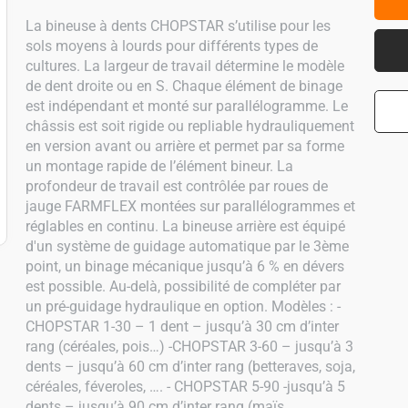
La bineuse à dents CHOPSTAR s’utilise pour les
sols moyens à lourds pour différents types de
cultures. La largeur de travail détermine le modèle
de dent droite ou en S. Chaque élément de binage
est indépendant et monté sur parallélogramme. Le
châssis est soit rigide ou repliable hydrauliquement
en version avant ou arrière et permet par sa forme
un montage rapide de l’élément bineur. La
profondeur de travail est contrôlée par roues de
jauge FARMFLEX montées sur parallélogrammes et
réglables en continu. La bineuse arrière est équipé
d'un système de guidage automatique par le 3ème
point, un binage mécanique jusqu’à 6 % en dévers
est possible. Au-delà, possibilité de compléter par
un pré-guidage hydraulique en option. Modèles : -
CHOPSTAR 1-30 – 1 dent – jusqu’à 30 cm d’inter
rang (céréales, pois…) -CHOPSTAR 3-60 – jusqu’à 3
dents – jusqu’à 60 cm d’inter rang (betteraves, soja,
céréales, féveroles, …. - CHOPSTAR 5-90 -jusqu’à 5
dents – jusqu’à 90 cm d’inter rang (maïs,