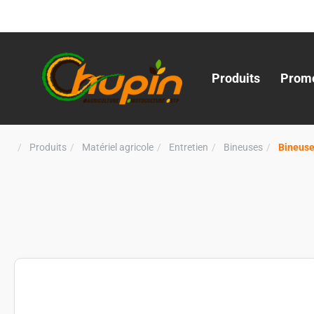
Produits
Promo
Produits
Matériel agricole
Entretien
Bineuses
Bineus