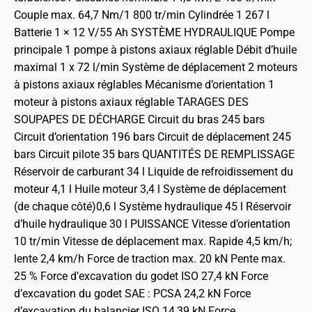
Couple max. 64,7 Nm/1 800 tr/min
Cylindrée 1 267 l
Batterie 1 × 12 V/55 Ah
SYSTÈME HYDRAULIQUE
Pompe
principale 1 pompe à pistons axiaux réglable
Débit d’huile
maximal 1 x 72 l/min
Système de déplacement 2 moteurs
à pistons axiaux réglables
Mécanisme d’orientation 1
moteur à pistons axiaux réglable
TARAGES DES
SOUPAPES DE DÉCHARGE
Circuit du bras 245 bars
Circuit d’orientation 196 bars
Circuit de déplacement 245
bars
Circuit pilote 35 bars
QUANTITÉS DE REMPLISSAGE
Réservoir de carburant 34 l
Liquide de refroidissement du
moteur 4,1 l
Huile moteur 3,4 l
Système de déplacement
(de chaque côté)0,6 l
Système hydraulique 45 l
Réservoir
d’huile hydraulique 30 l
PUISSANCE
Vitesse d’orientation
10 tr/min
Vitesse de déplacement max. Rapide 4,5 km/h;
lente 2,4 km/h
Force de traction max. 20 kN
Pente max.
25 %
Force d’excavation du godet ISO 27,4 kN
Force
d’excavation du godet SAE : PCSA 24,2 kN
Force
d’excavation du balancier ISO 14,39 kN
Force