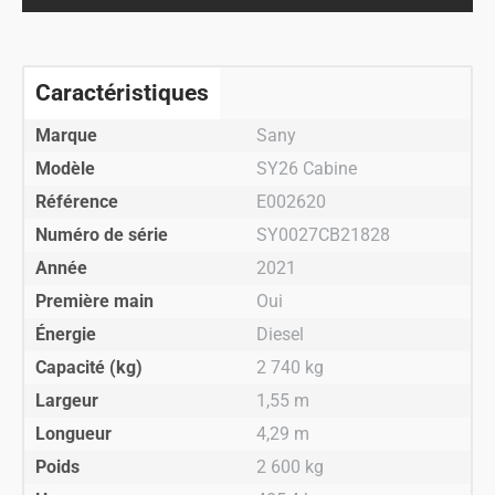
Caractéristiques
Marque
Sany
Modèle
SY26 Cabine
Référence
E002620
Numéro de série
SY0027CB21828
Année
2021
Première main
Oui
Énergie
Diesel
Capacité (kg)
2 740 kg
Largeur
1,55 m
Longueur
4,29 m
Poids
2 600 kg