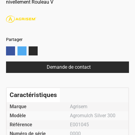
nivellement
Rouleau V
Partager
Demande de contact
Caractéristiques
Marque
Agrisem
Modèle
Agromulch Silver 300
Référence
E001045
Numéro de série
0000