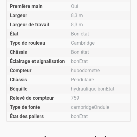
Première main
Oui
Largeur
8,3 m
Largeur de travail
8,3 m
État
Bon état
Type de rouleau
Cambridge
Châssis
Bon état
Éclairage et signalisation
bonEtat
Compteur
hubodometre
Châssis
Pendulaire
Béquille
hydraulique bonEtat
Relevé de compteur
759
Type de fonte
cambridgeOndule
État des paliers
bonEtat