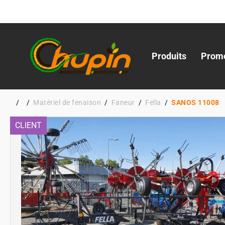
Produits
Promo
Matériel de fenaison
Faneur
Fella
SANOS 11008
CLIENT