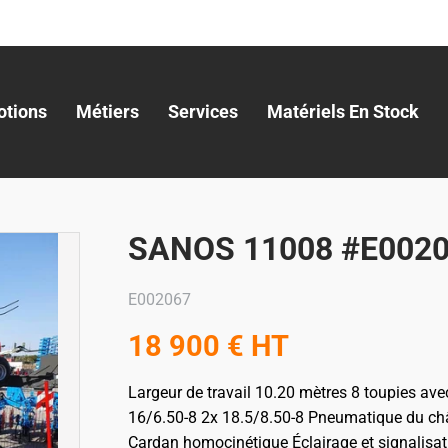
tions
Métiers
Services
Matériels En Stock
SANOS 11008 #E002
E002067
18 900
€
HT
Largeur de travail 10.20 mètres
8 toupies ave
16/6.50-8
2x 18.5/8.50-8
Pneumatique du châs
Cardan homocinétique
Éclairage et signalisa