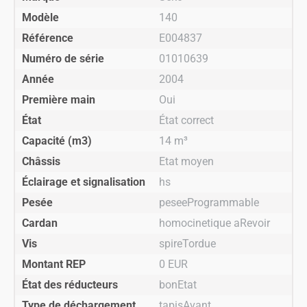
Modèle
140
Référence
E004837
Numéro de série
01010639
Année
2004
Première main
Oui
État
État correct
Capacité (m3)
14 m³
Châssis
Etat moyen
Éclairage et signalisation
hs
Pesée
peseeProgrammable
Cardan
homocinetique aRevoir
Vis
spireTordue
Montant REP
0 EUR
État des réducteurs
bonEtat
Type de déchargement
tapisAvant