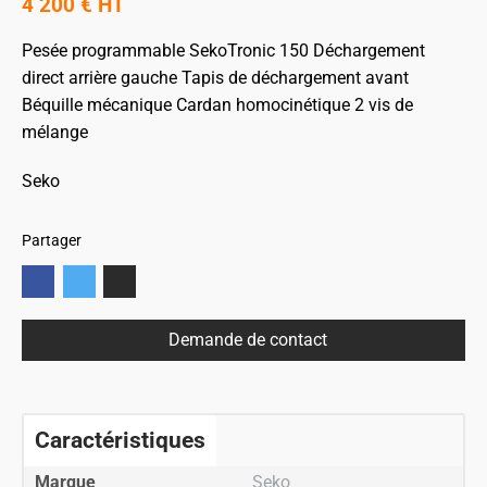
4 200
€
HT
Pesée programmable SekoTronic 150
Déchargement
direct arrière gauche
Tapis de déchargement avant
Béquille mécanique
Cardan homocinétique
2 vis de
mélange
Seko
Partager
Demande de contact
Caractéristiques
Marque
Seko