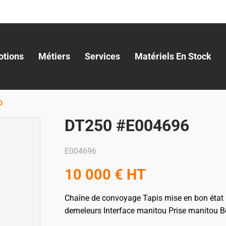
tions
Métiers
Services
Matériels En Stock
0
DT250 #E004696
E004696
10 000
€
HT
Chaîne de convoyage
Tapis mise en bon état
demeleurs
Interface manitou
Prise manitou
B