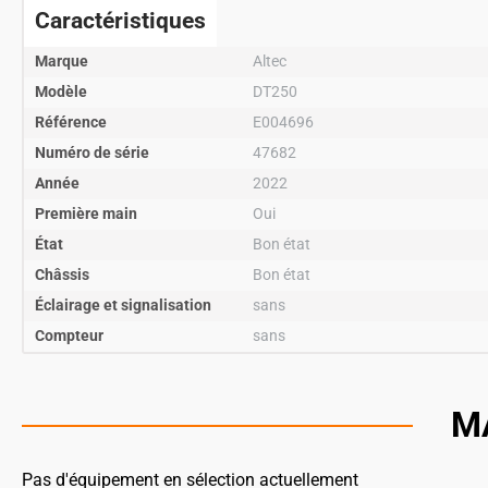
Caractéristiques
Marque
Altec
Modèle
DT250
Référence
E004696
Numéro de série
47682
Année
2022
Première main
Oui
État
Bon état
Châssis
Bon état
Éclairage et signalisation
sans
Compteur
sans
M
Pas d'équipement en sélection actuellement