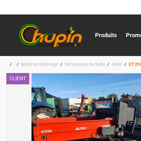
Produits
Promo
Matériel d'élevage
Dérouleuse de balle
Altec
DT25
CLIENT