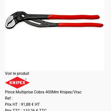
Voir le produit
Pince Multiprise Cobra 400Mm Knipex/Vrac
Ref :
Prix HT :
91,88
€
HT
Prix TTC :
110,26
€
TTC