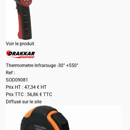
Voir le produit
Thermometre Infrarouge -30° +550°
Ref :
SOD09081
Prix HT :
47,34
€
HT
Prix TTC :
56,86
€
TTC
Diffusé sur le site