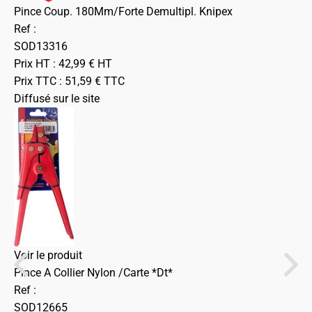
Pince Coup. 180Mm/Forte Demultipl. Knipex
Ref :
SOD13316
Prix HT :
42,99
€
HT
Prix TTC :
51,59
€
TTC
Diffusé sur le site
Voir le produit
Pince A Collier Nylon /Carte *Dt*
Ref :
SOD12665