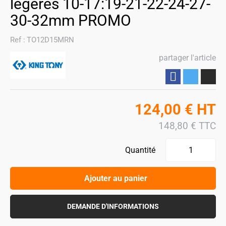
légères 10-17:19-21-22-24-27-
30-32mm PROMO
Ref :
TO12D15MRN
partager l'article
Partager
124,00
€
HT
148,80
€
TTC
Quantité
Ajouter au panier
DEMANDE D'INFORMATIONS