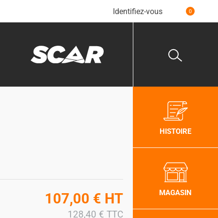
Identifiez-vous
0
HISTOIRE
MAGASIN
107,00
€
HT
128,40
€
TTC