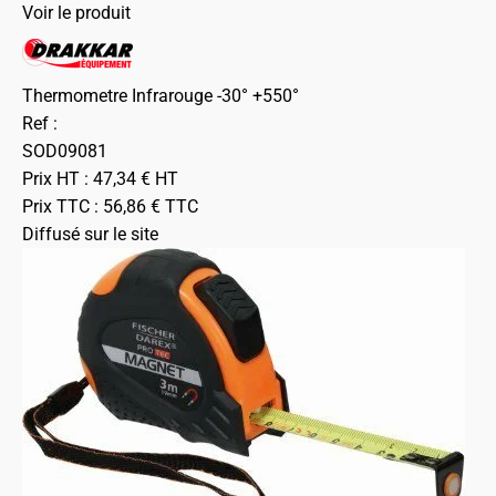
Voir le produit
Thermometre Infrarouge -30° +550°
Ref :
SOD09081
Prix HT :
47,34
€
HT
Prix TTC :
56,86
€
TTC
Diffusé sur le site