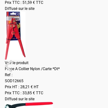
Prix TTC :
51,59
€
TTC
Diffusé sur le site
Voir le produit
Pince A Collier Nylon /Carte *Dt*
Ref :
SOD12665
Prix HT :
28,21
€
HT
Prix TTC :
33,85
€
TTC
Diffusé sur le site