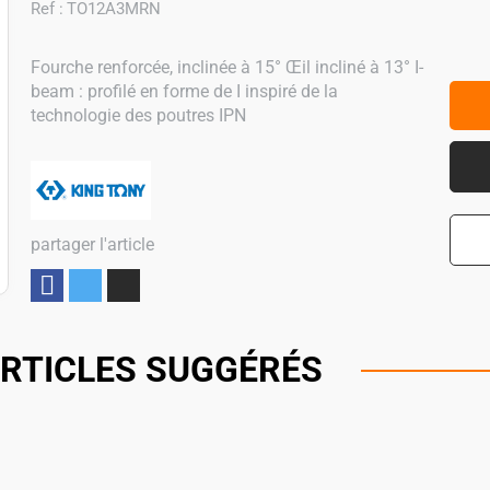
Ref :
TO12A3MRN
Fourche renforcée, inclinée à 15° Œil incliné à 13° I-
beam : profilé en forme de I inspiré de la
technologie des poutres IPN
partager l'article
Partager
RTICLES SUGGÉRÉS