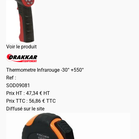
Voir le produit
Thermometre Infrarouge -30° +550°
Ref :
SOD09081
Prix HT :
47,34
€
HT
Prix TTC :
56,86
€
TTC
Diffusé sur le site