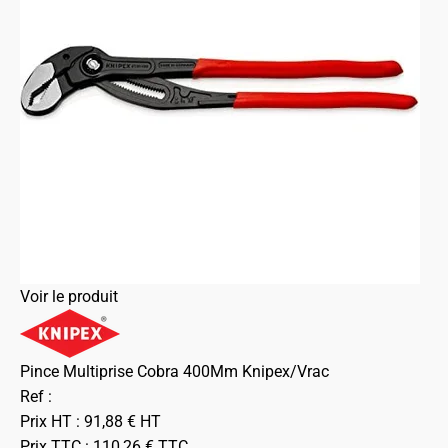
Voir le produit
Pince Multiprise Cobra 400Mm Knipex/Vrac
Ref :
Prix HT :
91,88
€
HT
Prix TTC :
110,26
€
TTC