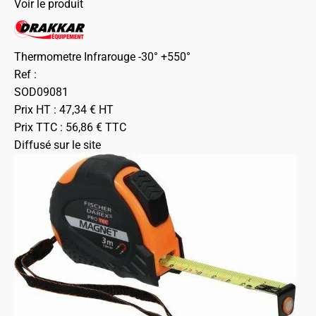
Voir le produit
Thermometre Infrarouge -30° +550°
Ref :
SOD09081
Prix HT :
47,34
€
HT
Prix TTC :
56,86
€
TTC
Diffusé sur le site