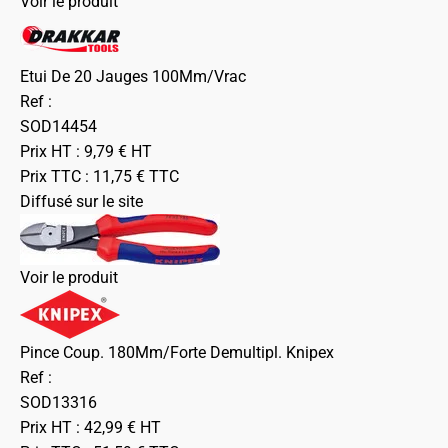
Voir le produit
Etui De 20 Jauges 100Mm/Vrac
Ref :
SOD14454
Prix HT :
9,79
€
HT
Prix TTC :
11,75
€
TTC
Diffusé sur le site
Voir le produit
Pince Coup. 180Mm/Forte Demultipl. Knipex
Ref :
SOD13316
Prix HT :
42,99
€
HT