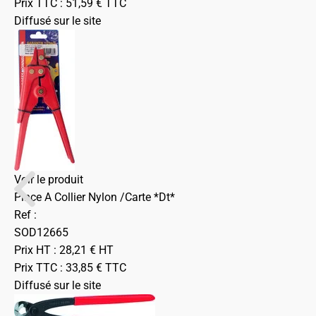
Prix TTC :
51,59
€
TTC
Diffusé sur le site
Voir le produit
Pince A Collier Nylon /Carte *Dt*
Ref :
SOD12665
Prix HT :
28,21
€
HT
Prix TTC :
33,85
€
TTC
Diffusé sur le site