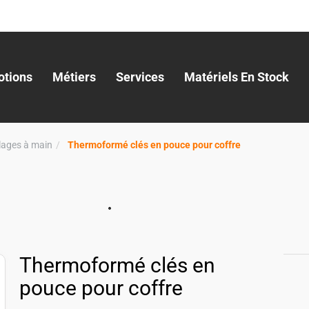
tions
Métiers
Services
Matériels En Stock
llages à main
Thermoformé clés en pouce pour coffre
Thermoformé clés en
pouce pour coffre