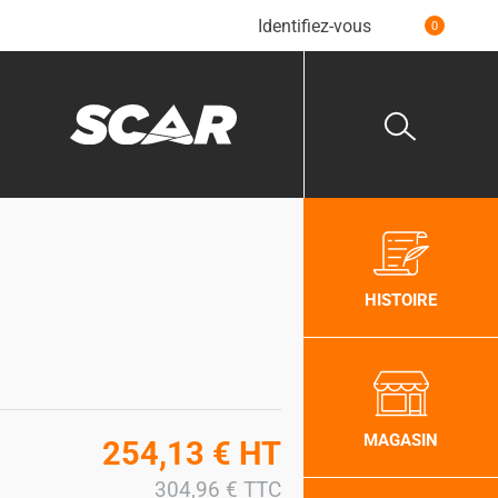
Identifiez-vous
0
HISTOIRE
MAGASIN
254,13
€
HT
304,96
€
TTC