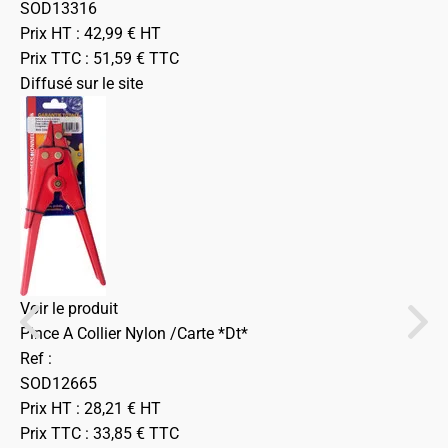
SOD13316
Prix HT :
42,99
€
HT
Prix TTC :
51,59
€
TTC
Diffusé sur le site
Voir le produit
Pince A Collier Nylon /Carte *Dt*
Ref :
SOD12665
Prix HT :
28,21
€
HT
Prix TTC :
33,85
€
TTC