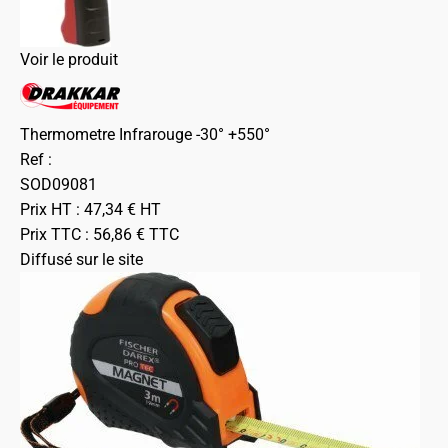
Voir le produit
Thermometre Infrarouge -30° +550°
Ref :
SOD09081
Prix HT :
47,34
€
HT
Prix TTC :
56,86
€
TTC
Diffusé sur le site