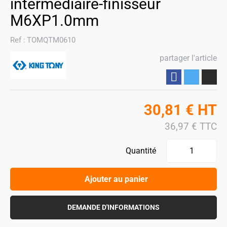
intermédiaire-finisseur
M6XP1.0mm
Ref :
TOMQTM0610
partager l'article
Partager
30,81
€
HT
36,97
€
TTC
Quantité
Ajouter au panier
DEMANDE D'INFORMATIONS