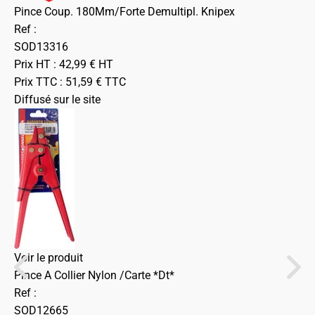
Pince Coup. 180Mm/Forte Demultipl. Knipex
Ref :
SOD13316
Prix HT :
42,99
€
HT
Prix TTC :
51,59
€
TTC
Diffusé sur le site
Voir le produit
Pince A Collier Nylon /Carte *Dt*
Ref :
SOD12665