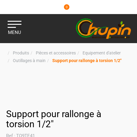
0
MENU
Produits
Pièces et accessoires
Equipement d'atelier
Outillages à main
Support pour rallonge à torsion 1/2"
Support pour rallonge à
torsion 1/2"
Ref :
TO9TE41