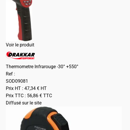
Voir le produit
Thermometre Infrarouge -30° +550°
Ref :
SOD09081
Prix HT :
47,34
€
HT
Prix TTC :
56,86
€
TTC
Diffusé sur le site