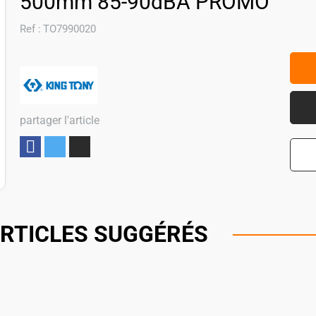
500mm 85-90dBA PROMO
Ref :
TO7990020
partager l'article
Partager
RTICLES SUGGÉRÉS