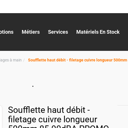
tions
Métiers
Services
Matériels En Stock
llages à main
Soufflette haut débit - filetage cuivre longueur 50
Soufflette haut débit -
filetage cuivre longueur