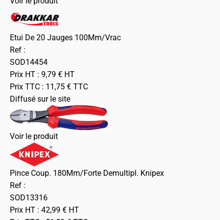
Voir le produit
Etui De 20 Jauges 100Mm/Vrac
Ref :
SOD14454
Prix HT :
9,79
€
HT
Prix TTC :
11,75
€
TTC
Diffusé sur le site
Voir le produit
Pince Coup. 180Mm/Forte Demultipl. Knipex
Ref :
SOD13316
Prix HT :
42,99
€
HT