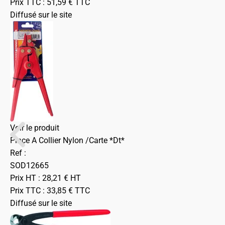
Prix TTC :
51,59
€
TTC
Diffusé sur le site
Voir le produit
Pince A Collier Nylon /Carte *Dt*
Ref :
SOD12665
Prix HT :
28,21
€
HT
Prix TTC :
33,85
€
TTC
Diffusé sur le site