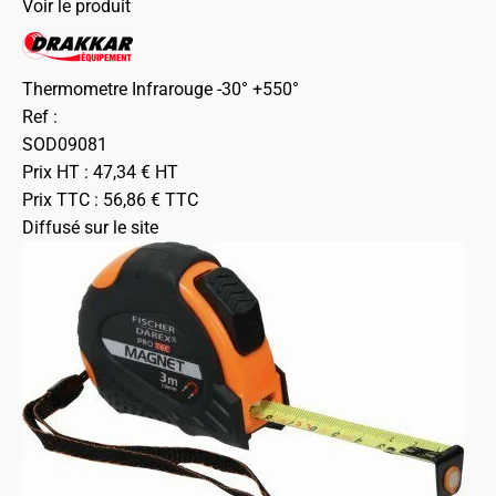
Voir le produit
Thermometre Infrarouge -30° +550°
Ref :
SOD09081
Prix HT :
47,34
€
HT
Prix TTC :
56,86
€
TTC
Diffusé sur le site