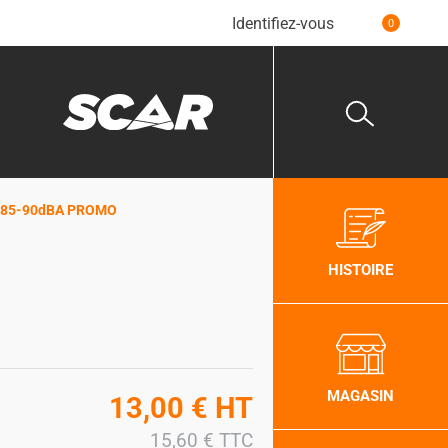
Identifiez-vous
0
0mm 85-90dBA PROMO
HISTOIRE
MAGASIN
13,00
€
HT
15,60
€
TTC