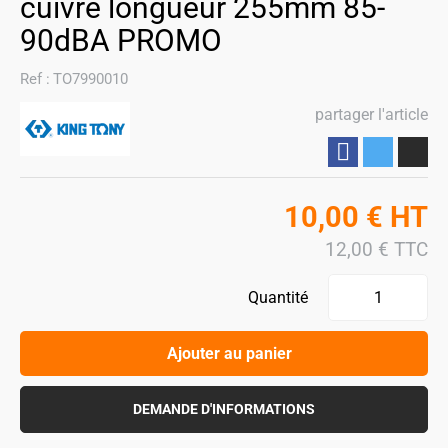
cuivre longueur 255mm 85-
90dBA PROMO
Ref :
TO7990010
partager l'article
Partager
10,00
€
HT
12,00
€
TTC
Quantité
Ajouter au panier
DEMANDE D'INFORMATIONS