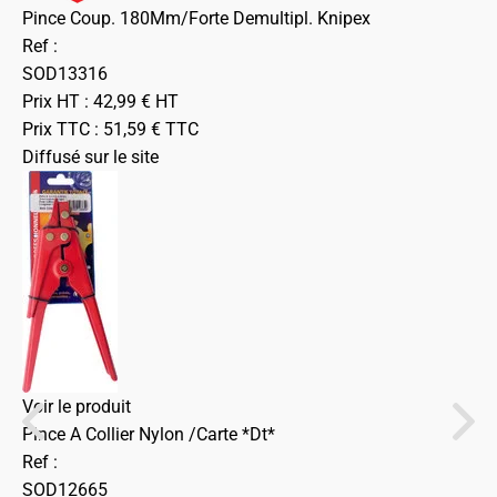
Pince Coup. 180Mm/Forte Demultipl. Knipex
Ref :
SOD13316
Prix HT :
42,99
€
HT
Prix TTC :
51,59
€
TTC
Diffusé sur le site
Voir le produit
Pince A Collier Nylon /Carte *Dt*
Ref :
SOD12665