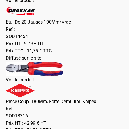
Voir le produit
Etui De 20 Jauges 100Mm/Vrac
Ref :
SOD14454
Prix HT :
9,79
€
HT
Prix TTC :
11,75
€
TTC
Diffusé sur le site
Voir le produit
Pince Coup. 180Mm/Forte Demultipl. Knipex
Ref :
SOD13316
Prix HT :
42,99
€
HT