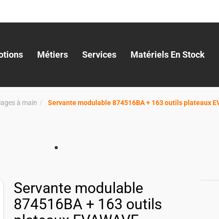
tions
Métiers
Services
Matériels En Stock
llages à main
Servante modulable 874516BA + 163 outils plateaux 
Servante modulable
874516BA + 163 outils