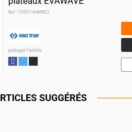
plateaux EVAWAVE
Ref :
TO951164MRE2
partager l'article
Partager
RTICLES SUGGÉRÉS