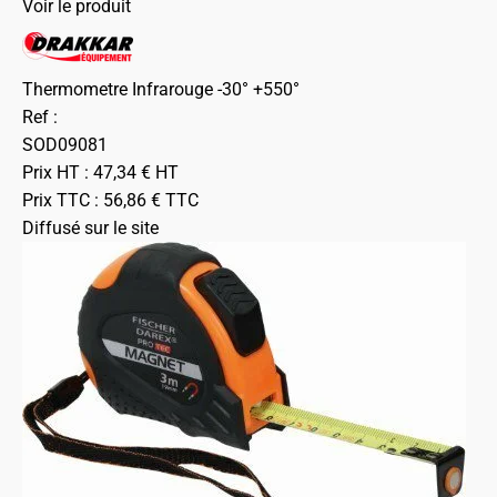
Voir le produit
Thermometre Infrarouge -30° +550°
Ref :
SOD09081
Prix HT :
47,34
€
HT
Prix TTC :
56,86
€
TTC
Diffusé sur le site