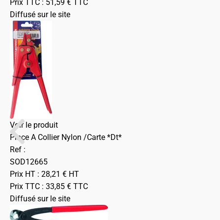
Prix TTC :
51,59
€
TTC
Diffusé sur le site
Voir le produit
Pince A Collier Nylon /Carte *Dt*
Ref :
SOD12665
Prix HT :
28,21
€
HT
Prix TTC :
33,85
€
TTC
Diffusé sur le site