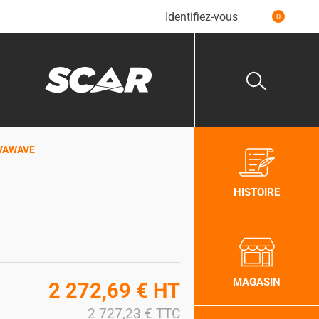
Identifiez-vous
0
EVAWAVE
HISTOIRE
MAGASIN
2 272,69
€
HT
2 727,23
€
TTC