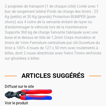
2 poignées de transport (1 de chaque côté) Livrée avec 1
bac de rangement latéral Poids de charge des tiroirs : 25
Kg (petits) et 30 Kg (grands) Protection BUMPER (pare-
chocs) aux 4 coins de la servante évitant de rayer ou
d'endommager le véhicule lors de la maintenance
Supporte 360 kg de charge Servante fabriquée avec une
base et le dessus en tôle de 1,2mm Corps monobloc et
tiroirs de 1mm Fermeture centralisée par clé Ouverture du
tiroir à 100% 4 roues de 127 x 50 mm avec roulements à
billes, dont 2 roues directrices avec freins Tiroirs renforcés
sur glissières à billes
ARTICLES SUGGÉRÉS
Diffusé sur le site
Voir le produit