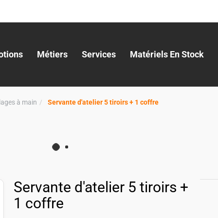
tions
Métiers
Services
Matériels En Stock
llages à main
Servante d'atelier 5 tiroirs + 1 coffre
Servante d'atelier 5 tiroirs +
1 coffre