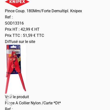
Pince Coup. 180Mm/Forte Demultipl. Knipex
Ref :
SOD13316
Prix HT :
42,99
€
HT
Prix TTC :
51,59
€
TTC
Diffusé sur le site
Voir le produit
Pince A Collier Nylon /Carte *Dt*
Ref :