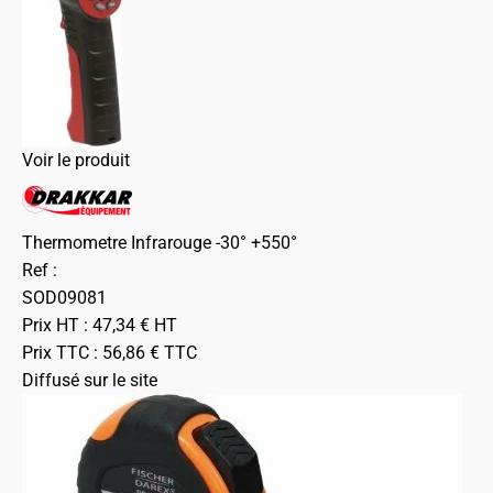
Voir le produit
Thermometre Infrarouge -30° +550°
Ref :
SOD09081
Prix HT :
47,34
€
HT
Prix TTC :
56,86
€
TTC
Diffusé sur le site