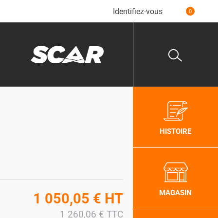
Identifiez-vous
0
HISTOIRE
MAGASIN
1 050,05
€
HT
1 260,06
€
TTC