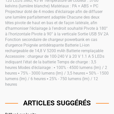
120 LEDs SMD, 45 W Température de couleur : 5700
kelvins (lumière blanche) Matériaux : PA + ABS + PC
Projecteur doté de 4 modes d'éclairage afin de diffuser
une lumière parfaitement adaptée Chacune des deux
têtes pivote de haut en bas et de façon latérale, afin
d’harmoniser l’éclairage à l'endroit souhaité Pivote à 180°
à l'horizontale Pivote à 90° à la verticale Sortie USB 5V 2A
Fonction secondaire de chargeur powerbank en cas
d'urgence Poignée antidérapante Batterie Li-ion
rechargeable de 14,8 V 5200 mAh Batterie remplaçable
Accessoire : chargeur de 100-240 V à 20 V 1.1 A 5 LEDs
indiquant l'état de la batterie Temps de charge : 3,5
heures Modes d’éclairage : ▪ 100% - 4500 lumens (lm) / 2
heures ▪ 75% - 3000 lumens (lm) / 3,5 heures ▪ 50% - 1500
lumens (lm) / 6 heures ▪ 25% - 750 lumens (lm) / 12
heures
ARTICLES SUGGÉRÉS