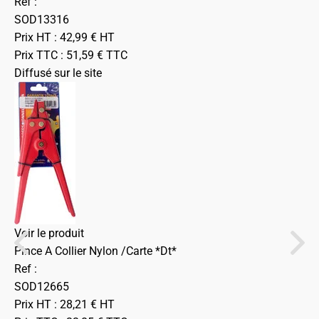
Ref :
SOD13316
Prix HT :
42,99
€
HT
Prix TTC :
51,59
€
TTC
Diffusé sur le site
Voir le produit
Pince A Collier Nylon /Carte *Dt*
Ref :
SOD12665
Prix HT :
28,21
€
HT