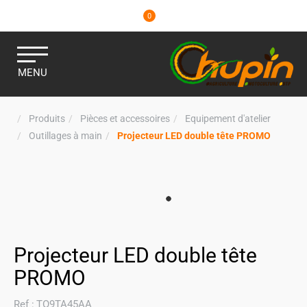
0
MENU
Produits
Pièces et accessoires
Equipement d'atelier
Outillages à main
Projecteur LED double tête PROMO
Projecteur LED double tête
PROMO
Ref :
TO9TA45AA