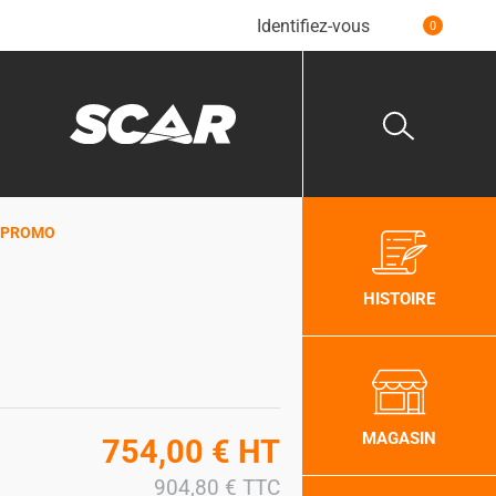
Identifiez-vous
0
7T PROMO
HISTOIRE
MAGASIN
754,00
€
HT
904,80
€
TTC