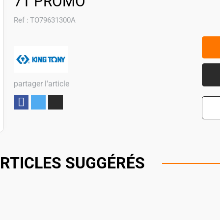
7T PROMO
Ref :
TO79631300A
partager l'article
Partager
RTICLES SUGGÉRÉS