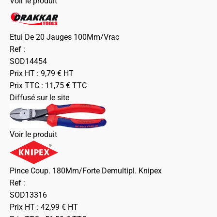
Voir le produit
Etui De 20 Jauges 100Mm/Vrac
Ref :
SOD14454
Prix HT :
9,79
€
HT
Prix TTC :
11,75
€
TTC
Diffusé sur le site
Voir le produit
Pince Coup. 180Mm/Forte Demultipl. Knipex
Ref :
SOD13316
Prix HT :
42,99
€
HT