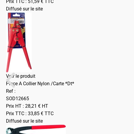
Prix TTC :
51,59
€
TTC
Diffusé sur le site
Voir le produit
Pince A Collier Nylon /Carte *Dt*
Ref :
SOD12665
Prix HT :
28,21
€
HT
Prix TTC :
33,85
€
TTC
Diffusé sur le site