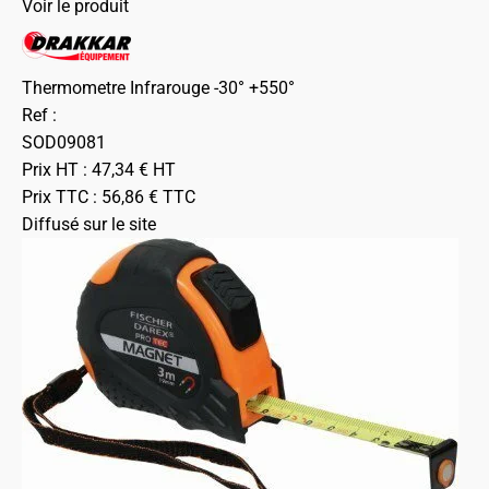
Voir le produit
Thermometre Infrarouge -30° +550°
Ref :
SOD09081
Prix HT :
47,34
€
HT
Prix TTC :
56,86
€
TTC
Diffusé sur le site