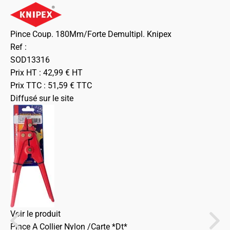
Pince Coup. 180Mm/Forte Demultipl. Knipex
Ref :
SOD13316
Prix HT :
42,99
€
HT
Prix TTC :
51,59
€
TTC
Diffusé sur le site
Voir le produit
Pince A Collier Nylon /Carte *Dt*