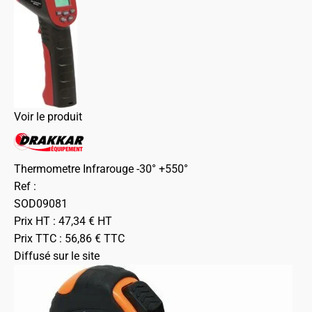
Voir le produit
Thermometre Infrarouge -30° +550°
Ref :
SOD09081
Prix HT :
47,34
€
HT
Prix TTC :
56,86
€
TTC
Diffusé sur le site