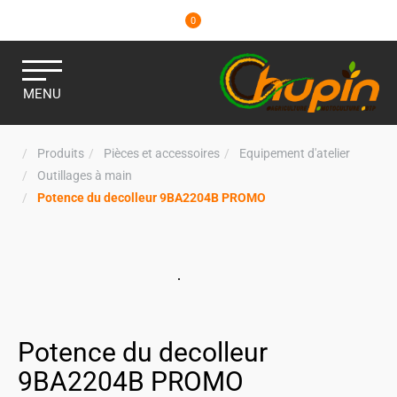
0
MENU
Produits
Pièces et accessoires
Equipement d'atelier
Outillages à main
Potence du decolleur 9BA2204B PROMO
Potence du decolleur
9BA2204B PROMO