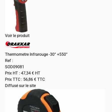
Voir le produit
Thermometre Infrarouge -30° +550°
Ref :
SOD09081
Prix HT :
47,34
€
HT
Prix TTC :
56,86
€
TTC
Diffusé sur le site