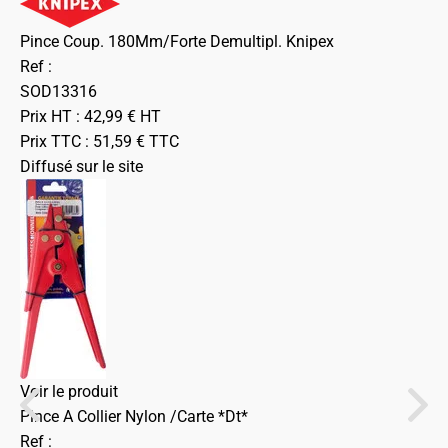
Pince Coup. 180Mm/Forte Demultipl. Knipex
Ref :
SOD13316
Prix HT :
42,99
€
HT
Prix TTC :
51,59
€
TTC
Diffusé sur le site
Voir le produit
Pince A Collier Nylon /Carte *Dt*
Ref :