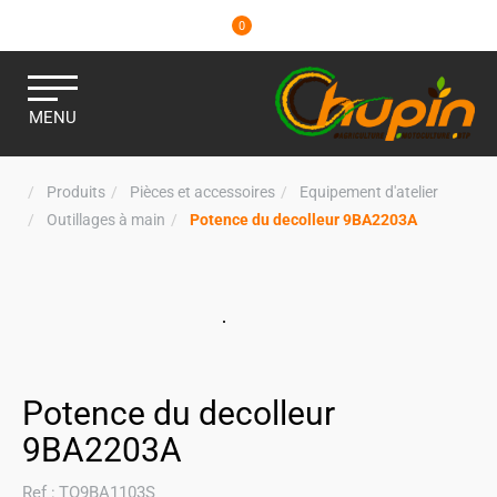
0
MENU
Produits
Pièces et accessoires
Equipement d'atelier
Outillages à main
Potence du decolleur 9BA2203A
Potence du decolleur
9BA2203A
Ref :
TO9BA1103S