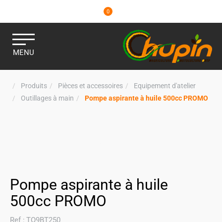
0
MENU
Produits
Pièces et accessoires
Equipement d'atelier
Outillages à main
Pompe aspirante à huile 500cc PROMO
Pompe aspirante à huile
500cc PROMO
Ref :
TO9BT250