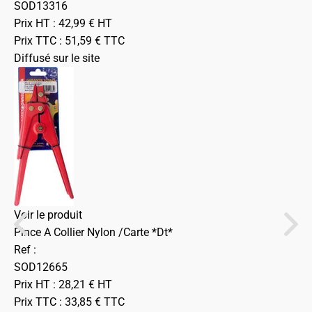
SOD13316
Prix HT :
42,99
€
HT
Prix TTC :
51,59
€
TTC
Diffusé sur le site
Voir le produit
Pince A Collier Nylon /Carte *Dt*
Ref :
SOD12665
Prix HT :
28,21
€
HT
Prix TTC :
33,85
€
TTC