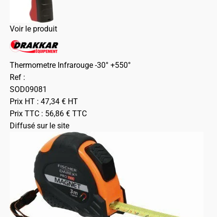
Voir le produit
Thermometre Infrarouge -30° +550°
Ref :
SOD09081
Prix HT :
47,34
€
HT
Prix TTC :
56,86
€
TTC
Diffusé sur le site