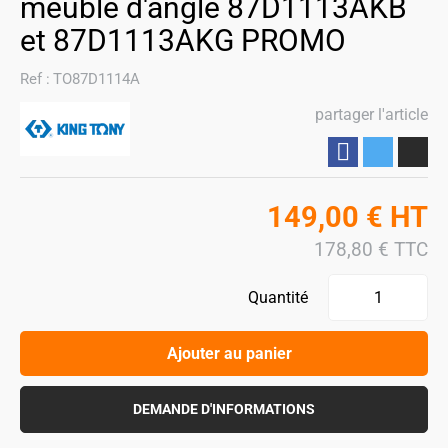
meuble d'angle 87D1113AKB
et 87D1113AKG PROMO
Ref :
TO87D1114A
partager l'article
Partager
149,00
€
HT
178,80
€
TTC
Quantité
Ajouter au panier
DEMANDE D'INFORMATIONS