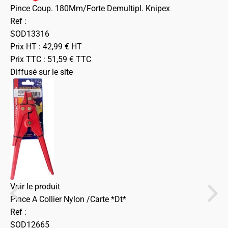
Pince Coup. 180Mm/Forte Demultipl. Knipex
Ref :
SOD13316
Prix HT :
42,99
€
HT
Prix TTC :
51,59
€
TTC
Diffusé sur le site
Voir le produit
Pince A Collier Nylon /Carte *Dt*
Ref :
SOD12665