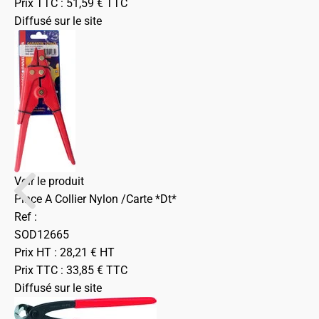
Prix TTC :
51,59
€
TTC
Diffusé sur le site
Voir le produit
Pince A Collier Nylon /Carte *Dt*
Ref :
SOD12665
Prix HT :
28,21
€
HT
Prix TTC :
33,85
€
TTC
Diffusé sur le site