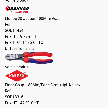
Voir le produit
Etui De 20 Jauges 100Mm/Vrac
Ref :
SOD14454
Prix HT :
9,79
€
HT
Prix TTC :
11,75
€
TTC
Diffusé sur le site
Voir le produit
Pince Coup. 180Mm/Forte Demultipl. Knipex
Ref :
SOD13316
Prix HT :
42,99
€
HT