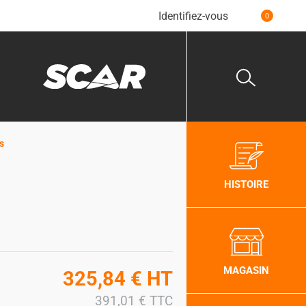
Identifiez-vous
0
s
HISTOIRE
MAGASIN
325,84
€
HT
391,01
€
TTC