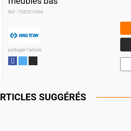
meubles bas
Ref :
TO87D1109A
partager l'article
Partager
RTICLES SUGGÉRÉS