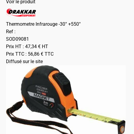
Voir le produit
Thermometre Infrarouge -30° +550°
Ref :
SOD09081
Prix HT :
47,34
€
HT
Prix TTC :
56,86
€
TTC
Diffusé sur le site