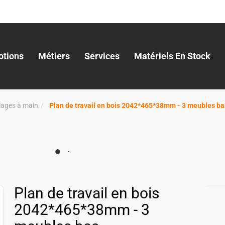
tions
Métiers
Services
Matériels En Stock
llages à main
Plan de travail en bois 2042*465*38mm - 3 meubles ba
Plan de travail en bois
2042*465*38mm - 3