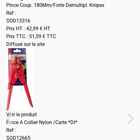
Pince Coup. 180Mm/Forte Demultipl. Knipex
Ref :
SOD13316
Prix HT :
42,99
€
HT
Prix TTC :
51,59
€
TTC
Diffusé sur le site
Voir le produit
Pince A Collier Nylon /Carte *Dt*
Ref :
SOD12665