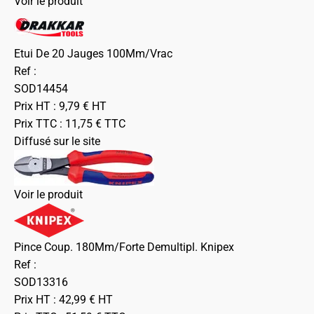
Voir le produit
Etui De 20 Jauges 100Mm/Vrac
Ref :
SOD14454
Prix HT :
9,79
€
HT
Prix TTC :
11,75
€
TTC
Diffusé sur le site
Voir le produit
Pince Coup. 180Mm/Forte Demultipl. Knipex
Ref :
SOD13316
Prix HT :
42,99
€
HT