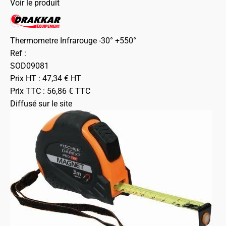
Voir le produit
Thermometre Infrarouge -30° +550°
Ref :
SOD09081
Prix HT :
47,34
€
HT
Prix TTC :
56,86
€
TTC
Diffusé sur le site