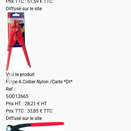
Prix TTC :
51,59
€
TTC
Diffusé sur le site
Voir le produit
Pince A Collier Nylon /Carte *Dt*
Ref :
SOD12665
Prix HT :
28,21
€
HT
Prix TTC :
33,85
€
TTC
Diffusé sur le site