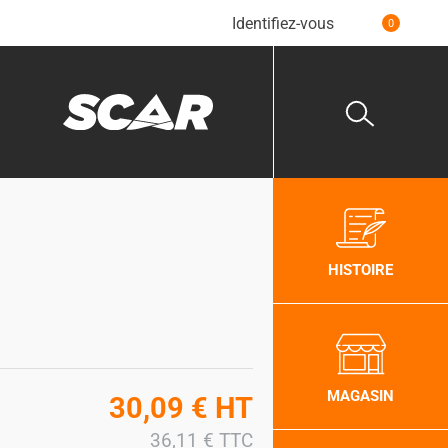
Identifiez-vous
0
HISTOIRE
MAGASIN
30,09
€
HT
36,11
€
TTC