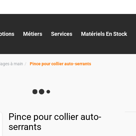
tions
Métiers
Services
Matériels En Stock
llages à main
Pince pour collier auto-serrants
Pince pour collier auto-
serrants