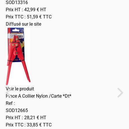
SOD13316
Prix HT :
42,99
€
HT
Prix TTC :
51,59
€
TTC
Diffusé sur le site
Voir le produit
Pince A Collier Nylon /Carte *Dt*
Ref :
SOD12665
Prix HT :
28,21
€
HT
Prix TTC :
33,85
€
TTC