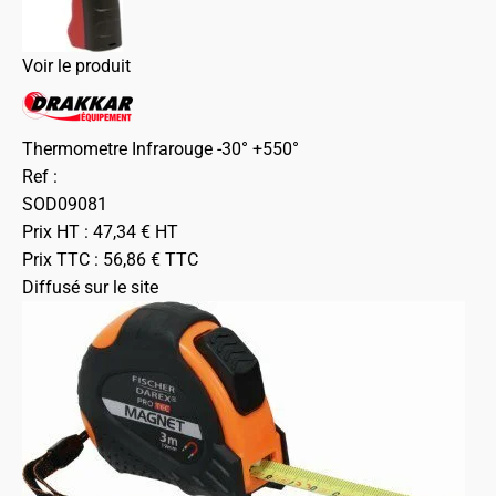
Voir le produit
Thermometre Infrarouge -30° +550°
Ref :
SOD09081
Prix HT :
47,34
€
HT
Prix TTC :
56,86
€
TTC
Diffusé sur le site