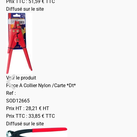
Prix TTC :
51,59
€
TTC
Diffusé sur le site
Voir le produit
Pince A Collier Nylon /Carte *Dt*
Ref :
SOD12665
Prix HT :
28,21
€
HT
Prix TTC :
33,85
€
TTC
Diffusé sur le site