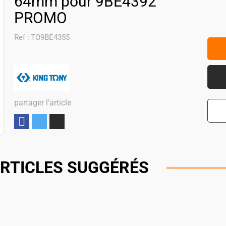
64mm pour 9BE4392
PROMO
Ref :
TO9BE4355
partager l'article
Partager
RTICLES SUGGÉRÉS