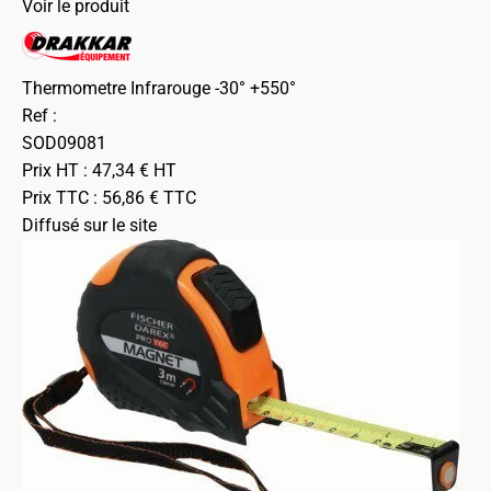
Voir le produit
Thermometre Infrarouge -30° +550°
Ref :
SOD09081
Prix HT :
47,34
€
HT
Prix TTC :
56,86
€
TTC
Diffusé sur le site