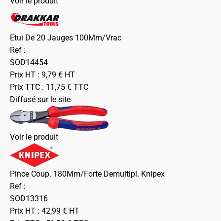
Voir le produit
Etui De 20 Jauges 100Mm/Vrac
Ref :
SOD14454
Prix HT :
9,79
€
HT
Prix TTC :
11,75
€
TTC
Diffusé sur le site
Voir le produit
Pince Coup. 180Mm/Forte Demultipl. Knipex
Ref :
SOD13316
Prix HT :
42,99
€
HT