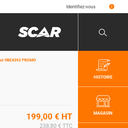
Identifiez-vous
0
 pour 9BE4392 PROMO
HISTOIRE
MAGASIN
199,00
€
HT
238,80
€
TTC