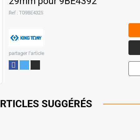
29mm pour 9BE4392
Ref :
TO9BE4325
partager l'article
Partager
RTICLES SUGGÉRÉS