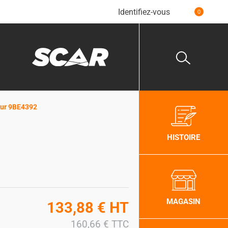
Identifiez-vous
0
our 9BE4392
HISTOIRE
MAGASIN
133,88
€
HT
160,66
€
TTC