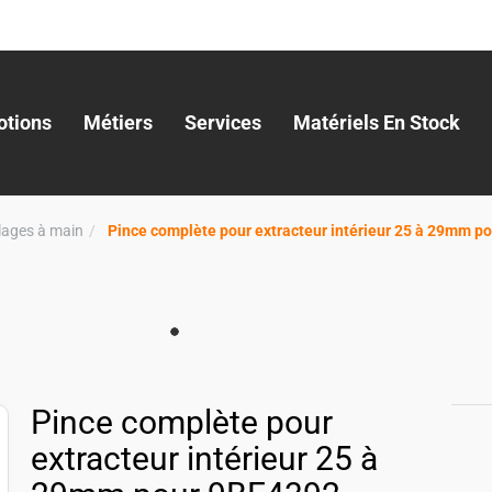
tions
Métiers
Services
Matériels En Stock
llages à main
Pince complète pour extracteur intérieur 25 à 29mm p
Pince complète pour
extracteur intérieur 25 à