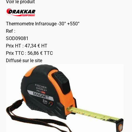
Voir le produit
Thermometre Infrarouge -30° +550°
Ref :
SOD09081
Prix HT :
47,34
€
HT
Prix TTC :
56,86
€
TTC
Diffusé sur le site