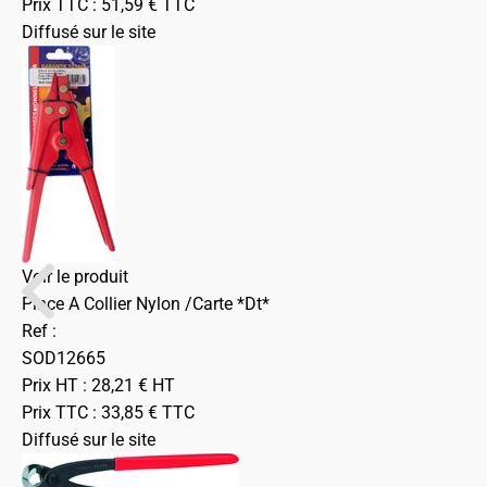
Prix TTC :
51,59
€
TTC
Diffusé sur le site
Voir le produit
Pince A Collier Nylon /Carte *Dt*
Ref :
SOD12665
Prix HT :
28,21
€
HT
Prix TTC :
33,85
€
TTC
Diffusé sur le site