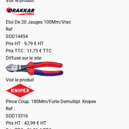
Voir le produit
Etui De 20 Jauges 100Mm/Vrac
Ref :
SOD14454
Prix HT :
9,79
€
HT
Prix TTC :
11,75
€
TTC
Diffusé sur le site
Voir le produit
Pince Coup. 180Mm/Forte Demultipl. Knipex
Ref :
SOD13316
Prix HT :
42,99
€
HT