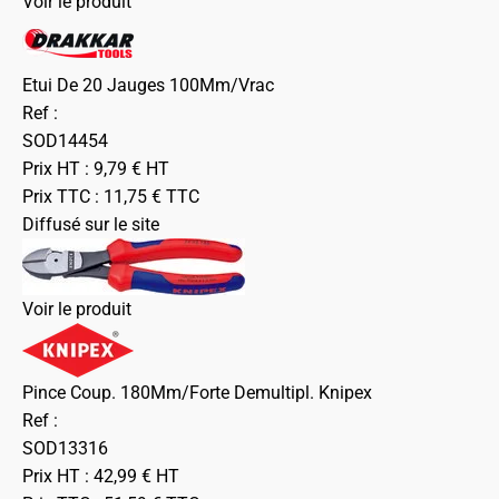
Voir le produit
Etui De 20 Jauges 100Mm/Vrac
Ref :
SOD14454
Prix HT :
9,79
€
HT
Prix TTC :
11,75
€
TTC
Diffusé sur le site
Voir le produit
Pince Coup. 180Mm/Forte Demultipl. Knipex
Ref :
SOD13316
Prix HT :
42,99
€
HT