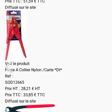
Prix TTC :
51,59
€
TTC
Diffusé sur le site
Voir le produit
Pince A Collier Nylon /Carte *Dt*
Ref :
SOD12665
Prix HT :
28,21
€
HT
Prix TTC :
33,85
€
TTC
Diffusé sur le site