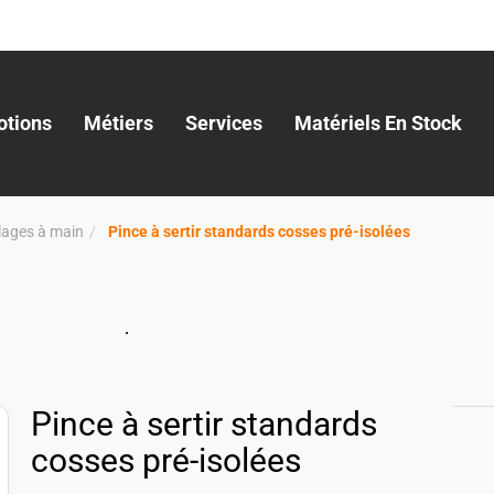
tions
Métiers
Services
Matériels En Stock
llages à main
Pince à sertir standards cosses pré-isolées
Pince à sertir standards
cosses pré-isolées