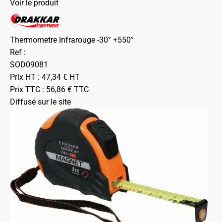
Voir le produit
Thermometre Infrarouge -30° +550°
Ref :
SOD09081
Prix HT :
47,34
€
HT
Prix TTC :
56,86
€
TTC
Diffusé sur le site