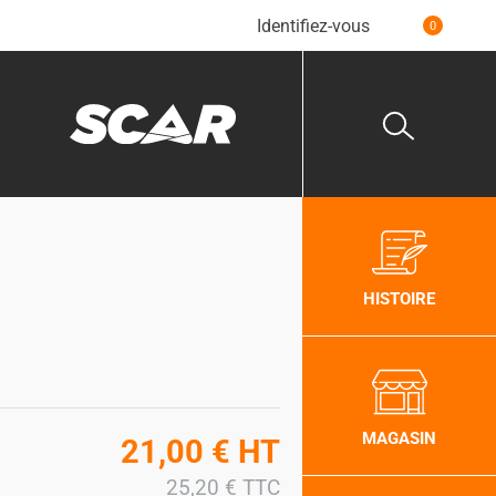
Identifiez-vous
0
HISTOIRE
MAGASIN
21,00
€
HT
25,20
€
TTC