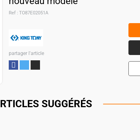
nouveau modèle
Ref :
TO87E02051A
partager l'article
Partager
RTICLES SUGGÉRÉS