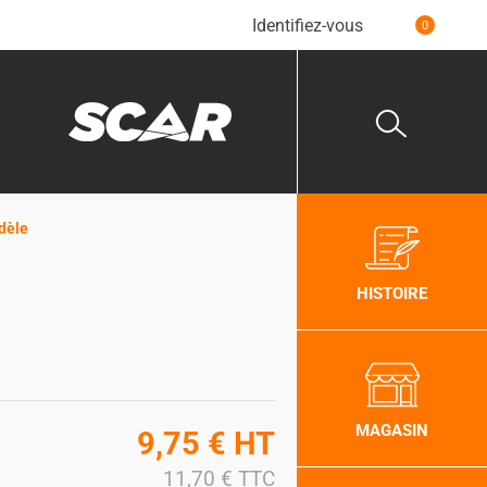
Identifiez-vous
0
dèle
HISTOIRE
MAGASIN
9,75
€
HT
11,70
€
TTC