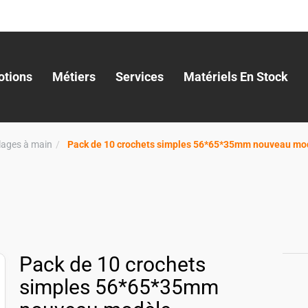
tions
Métiers
Services
Matériels En Stock
llages à main
Pack de 10 crochets simples 56*65*35mm nouveau mo
Pack de 10 crochets
simples 56*65*35mm