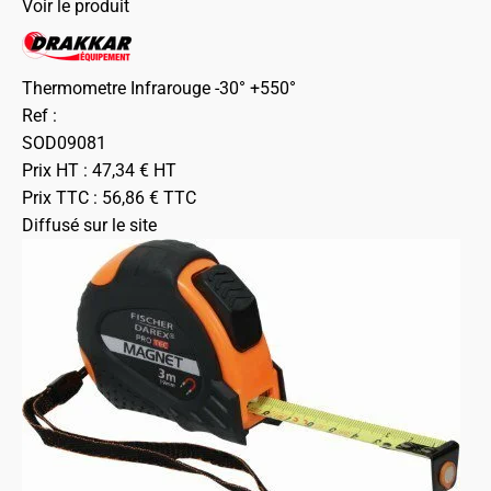
Voir le produit
Thermometre Infrarouge -30° +550°
Ref :
SOD09081
Prix HT :
47,34
€
HT
Prix TTC :
56,86
€
TTC
Diffusé sur le site