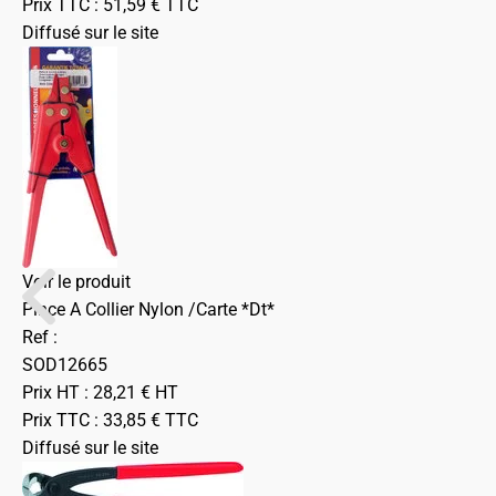
Prix TTC :
51,59
€
TTC
Diffusé sur le site
Voir le produit
Pince A Collier Nylon /Carte *Dt*
Ref :
SOD12665
Prix HT :
28,21
€
HT
Prix TTC :
33,85
€
TTC
Diffusé sur le site