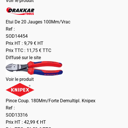
Voir le produit
Etui De 20 Jauges 100Mm/Vrac
Ref :
SOD14454
Prix HT :
9,79
€
HT
Prix TTC :
11,75
€
TTC
Diffusé sur le site
Voir le produit
Pince Coup. 180Mm/Forte Demultipl. Knipex
Ref :
SOD13316
Prix HT :
42,99
€
HT